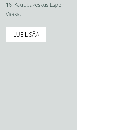
16, Kauppakeskus Espen,
Vaasa.
LUE LISÄÄ