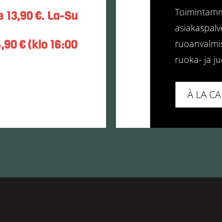
Toimintamm
 13,90 €. La-Su
asiakaspal
90 € (klo 16:00
ruoanvalmis
ruoka- ja j
À LA C