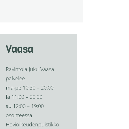
Vaasa
Ravintola Juku Vaasa
palvelee
ma-pe
10:30 – 20:00
la
11:00 – 20:00
su
12:00 – 19:00
osoitteessa
Hovioikeudenpuistikko