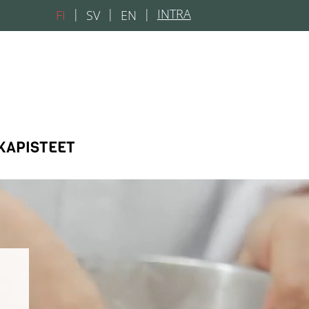
|
INTRA
FI
SV
EN
KAPISTEET