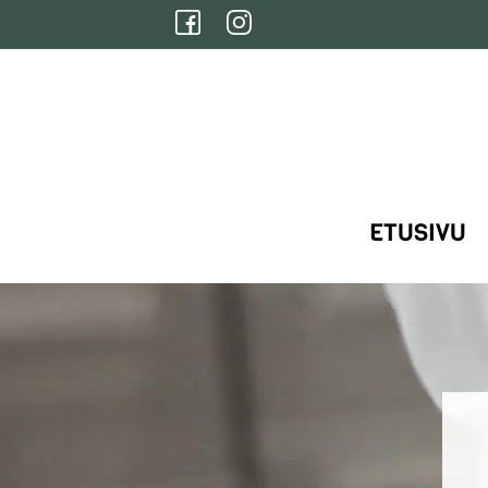
Siirry
sisältöön
ETUSIVU