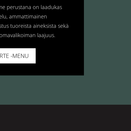
e perustana on laadukas
velu, ammattimainen
tus tuoreista aineksista sekä
uomavalikoiman laajuus.
ARTE -MENU