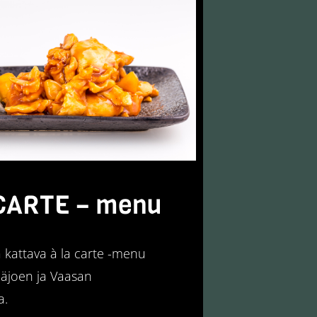
CARTE – menu
 kattava à la carte -menu
inäjoen ja Vaasan
a.