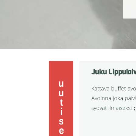
Juku Lippulaiv
uutiset
Kattava buffet av
Avoinna joka päivä
syövät ilmaiseksi；