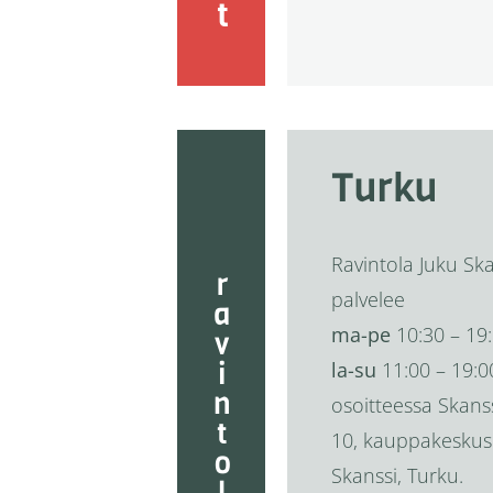
Turku
Ravintola Juku Sk
ravintolat
palvelee
ma-pe
10:30 – 19
la-su
11:00 – 19:0
osoitteessa Skans
10, kauppakeskus
Skanssi, Turku.