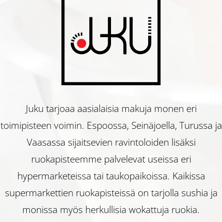
Juku
Ravintola
Juku tarjoaa aasialaisia makuja monen eri
toimipisteen voimin. Espoossa, Seinäjoella, Turussa ja
Juku
Vaasassa sijaitsevien ravintoloiden lisäksi
ruokapisteemme palvelevat useissa eri
hypermarketeissa tai taukopaikoissa. Kaikissa
supermarkettien ruokapisteissä on tarjolla sushia ja
monissa myös herkullisia wokattuja ruokia.