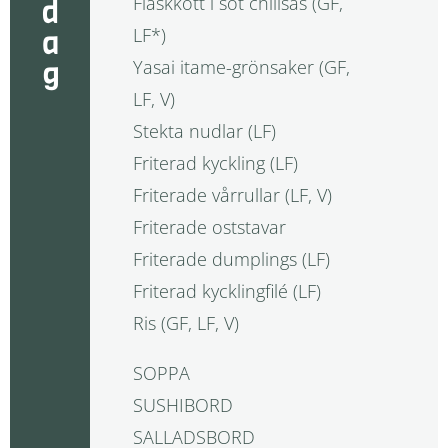
Fläskkött i söt chilisås (GF,
LF*)
Yasai itame-grönsaker (GF,
LF, V)
Stekta nudlar (LF)
Friterad kyckling (LF)
Friterade vårrullar (LF, V)
Friterade oststavar
Friterade dumplings (LF)
Friterad kycklingfilé (LF)
Ris (GF, LF, V)
SOPPA
SUSHIBORD
SALLADSBORD