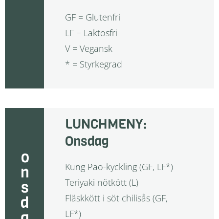
GF = Glutenfri
LF = Laktosfri
V = Vegansk
* = Styrkegrad
LUNCHMENY:
Onsdag
onsdag
Kung Pao-kyckling (GF, LF*)
Teriyaki nötkött (L)
Fläskkött i söt chilisås (GF,
LF*)