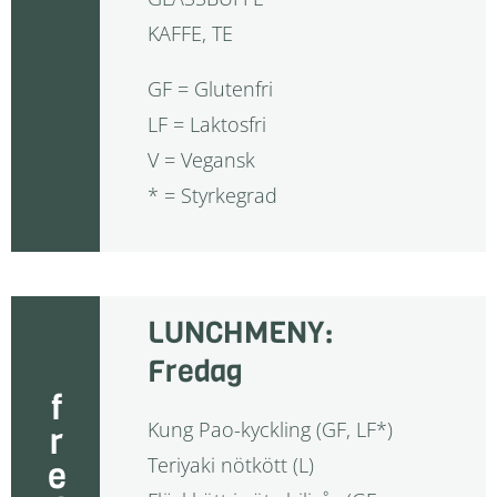
KAFFE, TE
GF = Glutenfri
LF = Laktosfri
V = Vegansk
* = Styrkegrad
LUNCHMENY:
Fredag
fredag
Kung Pao-kyckling (GF, LF*)
Teriyaki nötkött (L)