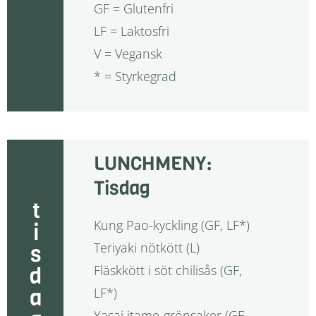
GF = Glutenfri
LF = Laktosfri
V = Vegansk
* = Styrkegrad
LUNCHMENY:
Tisdag
tisdag
Kung Pao-kyckling (GF, LF*)
Teriyaki nötkött (L)
Fläskkött i söt chilisås (GF,
LF*)
Yasai itame-grönsaker (GF,