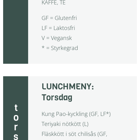
KAFFE, TE
GF = Glutenfri
LF = Laktosfri
V = Vegansk
* = Styrkegrad
LUNCHMENY:
Torsdag
torsdag
Kung Pao-kyckling (GF, LF*)
Teriyaki nötkött (L)
Fläskkött i söt chilisås (GF,